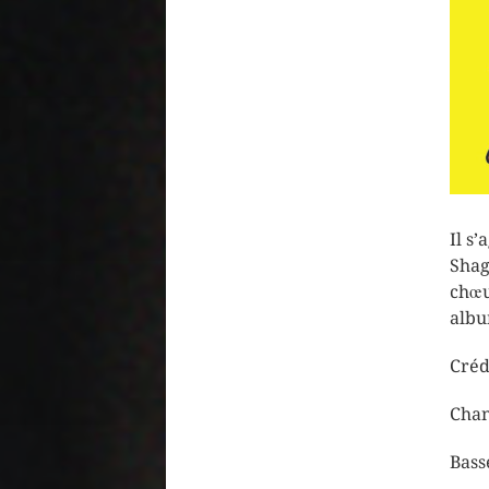
Il s
Shag
chœu
albu
Crédi
Chan
Bass