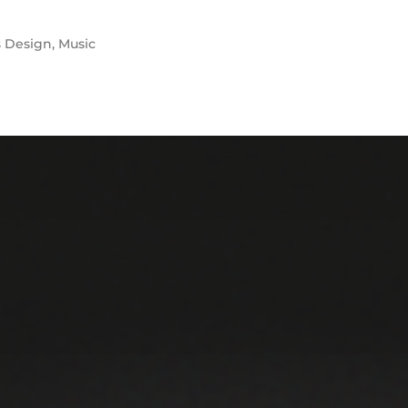
s
Design
,
Music