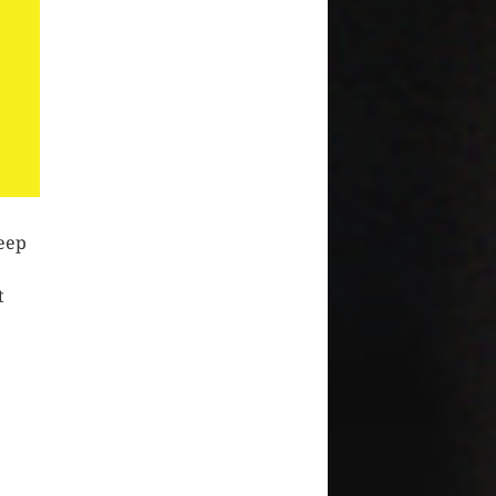
heep
t