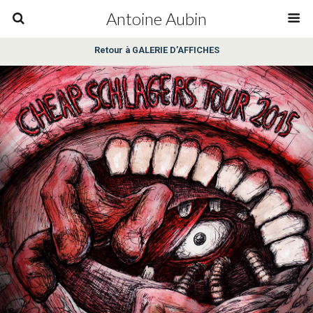
Antoine Aubin
Retour à GALERIE D’AFFICHES