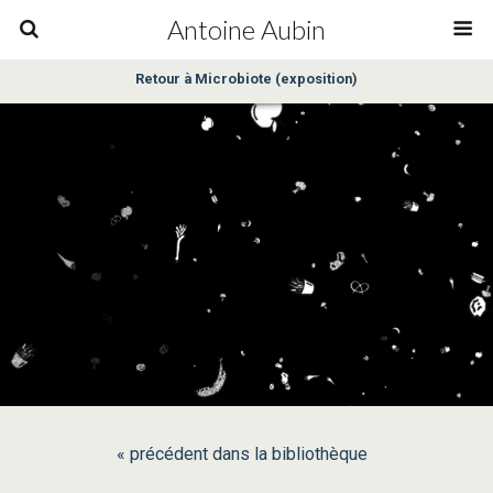
Antoine Aubin
Retour à Microbiote (exposition)
« précédent dans la bibliothèque