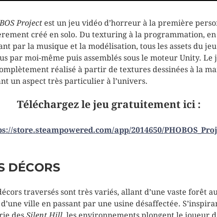
OS Project
est un jeu vidéo d’horreur à la première perso
èrement créé en solo. Du texturing à la programmation, en
ant par la musique et la modélisation, tous les assets du jeu
us par moi-même puis assemblés sous le moteur Unity. Le 
complètement réalisé à partir de textures dessinées à la ma
ant un aspect très particulier à l’univers.
Téléchargez le jeu gratuitement ici :
ps://store.steampowered.com/app/2014650/PHOBOS_Proj
S DÉCORS
décors traversés sont très variés, allant d’une vaste forêt a
 d’une ville en passant par une usine désaffectée. S’inspira
érie des
Silent Hill
, les environnements plongent le joueur 