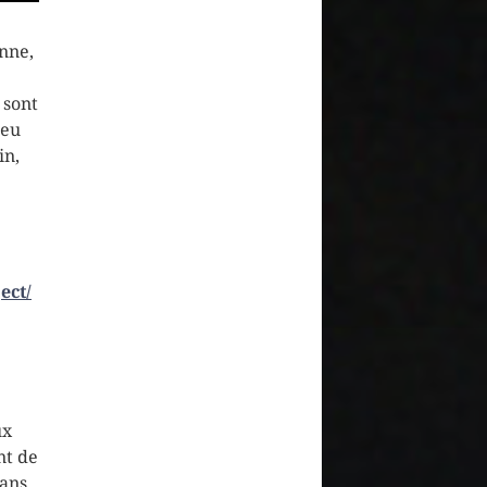
nne,
 sont
jeu
in,
ect/
ux
nt de
dans