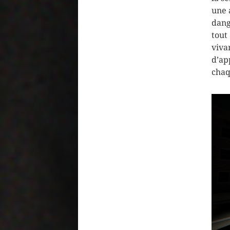
une 
dang
tout
viva
d’ap
chaq