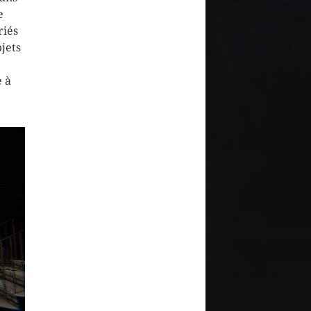
e
riés
jets
e à