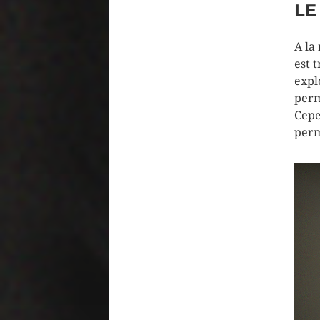
L
A la
est 
expl
perm
Cepe
perm