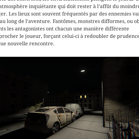
atmosphère inquiétante qui doit rester à l’affût du moindr
er. Les lieux sont souvent fréquentés par des ennemies va
 au long de l’aventure. Fantômes, monstres difformes, ou ob
nts les antagonistes ont chacun une manière différente
procher le joueur, forçant celui-ci à redoubler de prudenc
ue nouvelle rencontre.