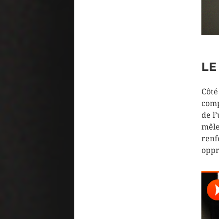
LE
Côté
comp
de l
mêle
renf
oppr