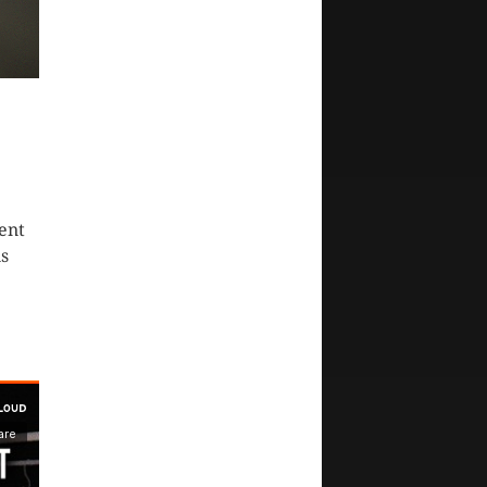
ent
ns