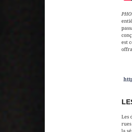
PHOB
enti
pass
conç
est 
offr
htt
LE
Les 
rues
la s