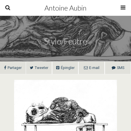
Antoine Aubin
Stylo/Feutre
Partager
Tweeter
Épingler
E-mail
SMS