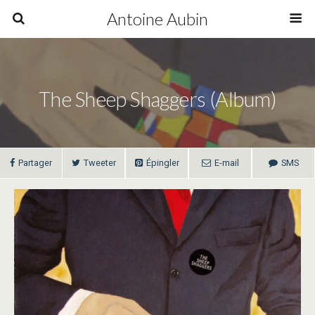
Antoine Aubin
The Sheep Shaggers (album)
Partager
Tweeter
Épingler
E-mail
SMS