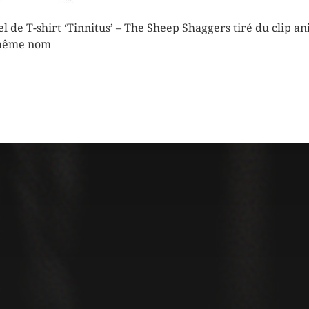
el de T-shirt ‘Tinnitus’ – The Sheep Shaggers tiré du clip a
même nom