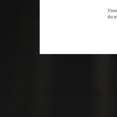
Visu
du 