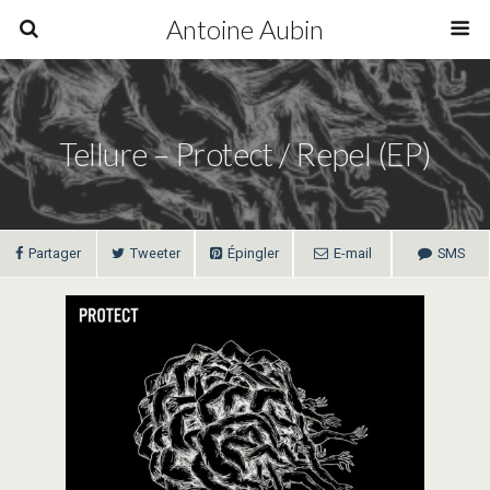
Antoine Aubin
Tellure – Protect / Repel (EP)
Partager
Tweeter
Épingler
E-mail
SMS