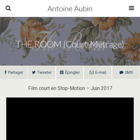
Antoine Aubin
THE ROOM (court-Métrage)
Partager
Tweeter
Épingler
E-mail
SMS
Film court en Stop-Motion – Juin 2017