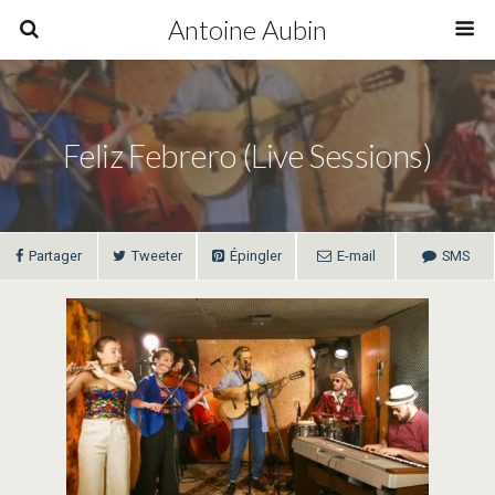
Antoine Aubin
Feliz Febrero (live Sessions)
Partager
Tweeter
Épingler
E-mail
SMS