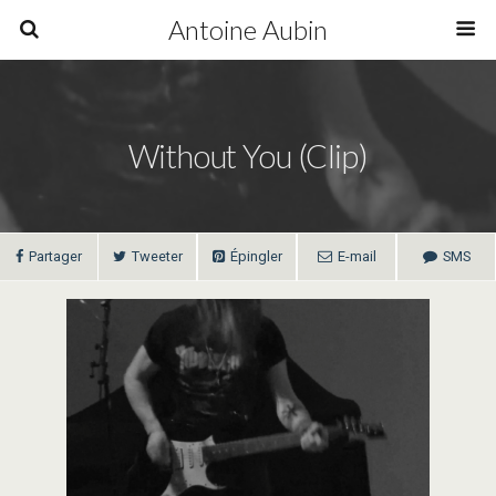
Antoine Aubin
Without You (clip)
Partager
Tweeter
Épingler
E-mail
SMS