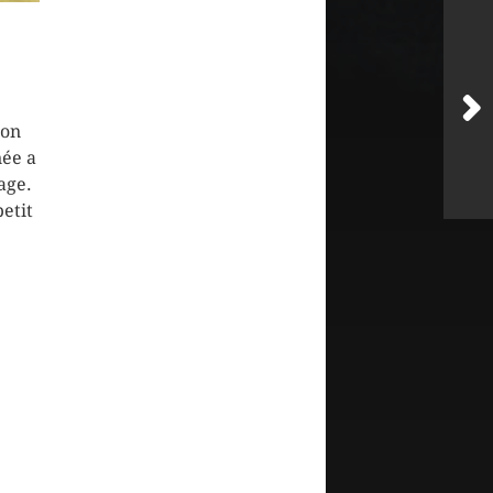
ion
ée a
age.
etit