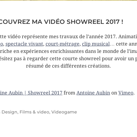
COUVREZ MA VIDÉO SHOWREEL 2017 !
tte vidéo représente mes travaux de l’année 2017. Animat
éo
,
spectacle vivant
,
court-métrage
,
clip musical
… cette ann
 riche en expériences enrichissantes dans le monde de l’im
ésitez pas à regarder cette courte showreel pour avoir un p
résumé de ces différentes créations.
ine Aubin | Showreel 2017
from
Antoine Aubin
on
Vimeo
.
s
Design
,
Films & video
,
Videogame