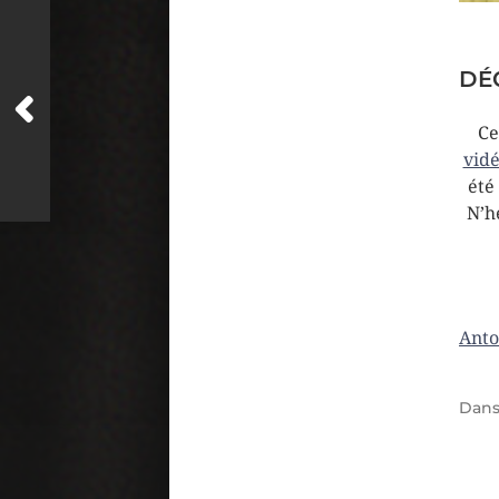
DÉ
Ce
vid
été
N’h
Anto
Dan