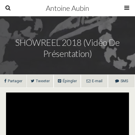
Antoine Aubin
SHOWREEL 2018 (vidéo De
Présentation)
Partager
Tweeter
Épingler
E-mail
SMS